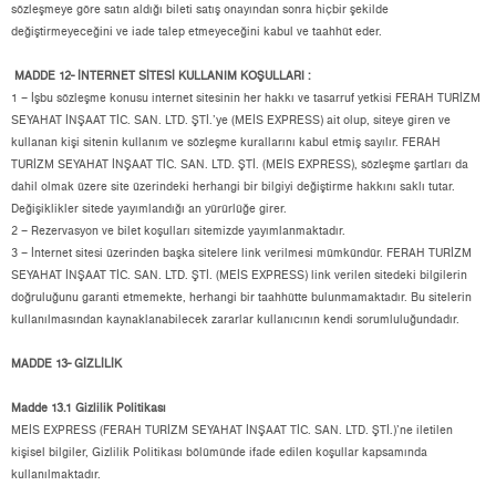
sözleşmeye göre satın aldığı bileti satış onayından sonra hiçbir şekilde
değiştirmeyeceğini ve iade talep etmeyeceğini kabul ve taahhüt eder.
MADDE 12- İNTERNET SİTESİ KULLANIM KOŞULLARI :
1 – İşbu sözleşme konusu internet sitesinin her hakkı ve tasarruf yetkisi FERAH TURİZM
SEYAHAT İNŞAAT TİC. SAN. LTD. ŞTİ.’ye (MEİS EXPRESS) ait olup, siteye giren ve
kullanan kişi sitenin kullanım ve sözleşme kurallarını kabul etmiş sayılır. FERAH
TURİZM SEYAHAT İNŞAAT TİC. SAN. LTD. ŞTİ. (MEİS EXPRESS), sözleşme şartları da
dahil olmak üzere site üzerindeki herhangi bir bilgiyi değiştirme hakkını saklı tutar.
Değişiklikler sitede yayımlandığı an yürürlüğe girer.
2 – Rezervasyon ve bilet koşulları sitemizde yayımlanmaktadır.
3 – İnternet sitesi üzerinden başka sitelere link verilmesi mümkündür. FERAH TURİZM
SEYAHAT İNŞAAT TİC. SAN. LTD. ŞTİ. (MEİS EXPRESS) link verilen sitedeki bilgilerin
doğruluğunu garanti etmemekte, herhangi bir taahhütte bulunmamaktadır. Bu sitelerin
kullanılmasından kaynaklanabilecek zararlar kullanıcının kendi sorumluluğundadır.
MADDE 13- GİZLİLİK
Madde 13.1 Gizlilik Politikası
MEİS EXPRESS (FERAH TURİZM SEYAHAT İNŞAAT TİC. SAN. LTD. ŞTİ.)’ne iletilen
kişisel bilgiler, Gizlilik Politikası bölümünde ifade edilen koşullar kapsamında
kullanılmaktadır.