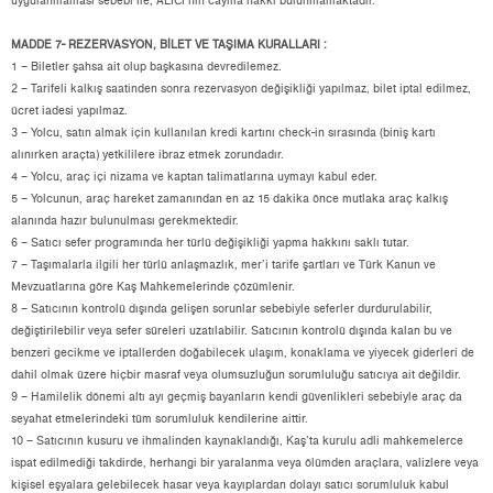
uygulanmaması sebebi ile; ALICI’nın cayma hakkı bulunmamaktadır.
MADDE 7- REZERVASYON, BİLET VE TAŞIMA KURALLARI :
1 – Biletler şahsa ait olup başkasına devredilemez.
2 – Tarifeli kalkış saatinden sonra rezervasyon değişikliği yapılmaz, bilet iptal edilmez,
ücret iadesi yapılmaz.
3 – Yolcu, satın almak için kullanılan kredi kartını check-in sırasında (biniş kartı
alınırken araçta) yetkililere ibraz etmek zorundadır.
4 – Yolcu, araç içi nizama ve kaptan talimatlarına uymayı kabul eder.
5 – Yolcunun, araç hareket zamanından en az 15 dakika önce mutlaka araç kalkış
alanında hazır bulunulması gerekmektedir.
6 – Satıcı sefer programında her türlü değişikliği yapma hakkını saklı tutar.
7 – Taşımalarla ilgili her türlü anlaşmazlık, mer’i tarife şartları ve Türk Kanun ve
Mevzuatlarına göre Kaş Mahkemelerinde çözümlenir.
8 – Satıcının kontrolü dışında gelişen sorunlar sebebiyle seferler durdurulabilir,
değiştirilebilir veya sefer süreleri uzatılabilir. Satıcının kontrolü dışında kalan bu ve
benzeri gecikme ve iptallerden doğabilecek ulaşım, konaklama ve yiyecek giderleri de
dahil olmak üzere hiçbir masraf veya olumsuzluğun sorumluluğu satıcıya ait değildir.
9 – Hamilelik dönemi altı ayı geçmiş bayanların kendi güvenlikleri sebebiyle araç da
seyahat etmelerindeki tüm sorumluluk kendilerine aittir.
10 – Satıcının kusuru ve ihmalinden kaynaklandığı, Kaş’ta kurulu adli mahkemelerce
ispat edilmediği takdirde, herhangi bir yaralanma veya ölümden araçlara, valizlere veya
kişisel eşyalara gelebilecek hasar veya kayıplardan dolayı satıcı sorumluluk kabul