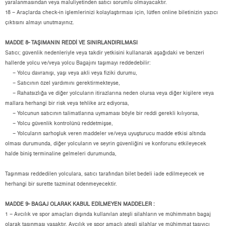
yaralanmasından veya maluliyetinden satıcı sorumlu olmayacaktır.
18 – Araçlarda check-in işlemlerinizi kolaylaştırması için, lütfen online biletinizin yazıcı
çıktısını almayı unutmayınız.
MADDE 8- TAŞIMANIN REDDİ VE SINIRLANDIRILMASI
Satıcı; güvenlik nedenleriyle veya takdir yetkisini kullanarak aşağıdaki ve benzeri
hallerde yolcu ve/veya yolcu Bagajını taşımayı reddedebilir:
– Yolcu davranışı, yaşı veya akli veya fiziki durumu,
– Satıcının özel yardımını gerektirmekteyse,
– Rahatsızlığa ve diğer yolcuların itirazlarına neden olursa veya diğer kişilere veya
mallara herhangi bir risk veya tehlike arz ediyorsa,
– Yolcunun satıcının talimatlarına uymaması böyle bir reddi gerekli kılıyorsa,
– Yolcu güvenlik kontrolünü reddetmişse,
– Yolcuların sarhoşluk veren maddeler ve/veya uyuşturucu madde etkisi altında
olması durumunda, diğer yolcuların ve seyrin güvenliğini ve konforunu etkileyecek
halde biniş terminaline gelmeleri durumunda,
Taşınması reddedilen yolculara, satıcı tarafından bilet bedeli iade edilmeyecek ve
herhangi bir surette tazminat ödenmeyecektir.
MADDE 9- BAGAJ OLARAK KABUL EDİLMEYEN MADDELER :
1 – Avcılık ve spor amaçları dışında kullanılan ateşli silahların ve mühimmatın bagaj
olarak taşınması yasaktır. Avcılık ve spor amaçlı ateşli silahlar ve mühimmat taşıyıcı