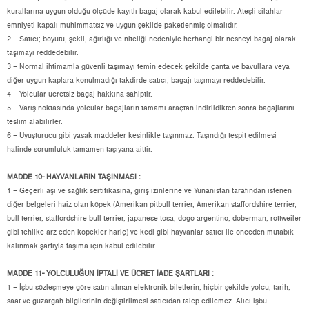
kurallarına uygun olduğu ölçüde kayıtlı bagaj olarak kabul edilebilir. Ateşli silahlar
emniyeti kapalı mühimmatsız ve uygun şekilde paketlenmiş olmalıdır.
2 – Satıcı; boyutu, şekli, ağırlığı ve niteliği nedeniyle herhangi bir nesneyi bagaj olarak
taşımayı reddedebilir.
3 – Normal ihtimamla güvenli taşımayı temin edecek şekilde çanta ve bavullara veya
diğer uygun kaplara konulmadığı takdirde satıcı, bagajı taşımayı reddedebilir.
4 – Yolcular ücretsiz bagaj hakkına sahiptir.
5 – Varış noktasında yolcular bagajların tamamı araçtan indirildikten sonra bagajlarını
teslim alabilirler.
6 – Uyuşturucu gibi yasak maddeler kesinlikle taşınmaz. Taşındığı tespit edilmesi
halinde sorumluluk tamamen taşıyana aittir.
MADDE 10- HAYVANLARIN TAŞINMASI :
1 – Geçerli aşı ve sağlık sertifikasına, giriş izinlerine ve Yunanistan tarafından istenen
diğer belgeleri haiz olan köpek (Amerikan pitbull terrier, Amerikan staffordshire terrier,
bull terrier, staffordshire bull terrier, japanese tosa, dogo argentino, doberman, rottweiler
gibi tehlike arz eden köpekler hariç) ve kedi gibi hayvanlar satıcı ile önceden mutabık
kalınmak şartıyla taşıma için kabul edilebilir.
MADDE 11- YOLCULUĞUN İPTALİ VE ÜCRET İADE ŞARTLARI :
1 – İşbu sözleşmeye göre satın alınan elektronik biletlerin, hiçbir şekilde yolcu, tarih,
saat ve güzargah bilgilerinin değiştirilmesi satıcıdan talep edilemez. Alıcı işbu