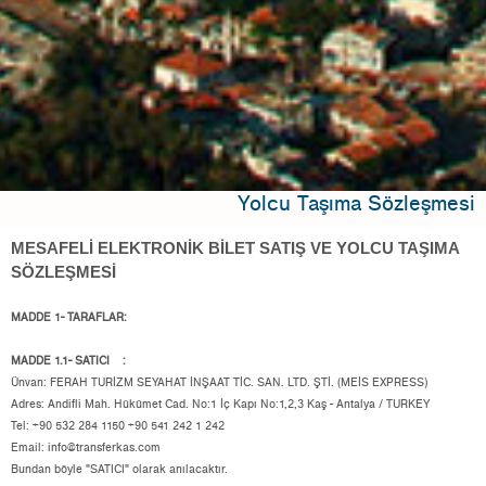
Yolcu Taşıma Sözleşmesi
MESAFELİ ELEKTRONİK BİLET SATIŞ VE YOLCU TAŞIMA
SÖZLEŞMESİ
MADDE 1- TARAFLAR:
MADDE 1.1- SATICI :
Ünvan: FERAH TURİZM SEYAHAT İNŞAAT TİC. SAN. LTD. ŞTİ. (MEİS EXPRESS)
Adres: Andifli Mah. Hükümet Cad. No:1 İç Kapı No:1,2,3 Kaş - Antalya / TURKEY
Tel: +90 532 284 1150 +90 541 242 1 242
Email:
info@transferkas.com
Bundan böyle "SATICI" olarak anılacaktır.