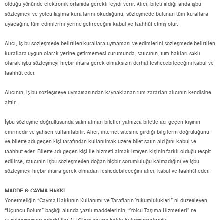
olduğu yönünde elektronik ortamda gerekli teyidi verir. Alıcı, bileti aldığı anda işbu
sözleşmeyi ve yolcu taşıma kurallarını okuduğunu, sözleşmede bulunan tüm kurallara
uyacağını, tüm edimlerini yerine getireceğini kabul ve taahhüt etmiş olur.
Alıcı, iş bu sözleşmede belirtilen kurallara uymaması ve edimlerini sözleşmede belirtilen
kurallara uygun olarak yerine getirmemesi durumunda, satıcının, tüm hakları saklı
olarak işbu sözleşmeyi hiçbir ihtara gerek olmaksızın derhal feshedebileceğini kabul ve
taahhüt eder.
Alıcının, iş bu sözleşmeye uymamasından kaynaklanan tüm zararları alıcının kendisine
aittir.
İşbu sözleşme doğrultusunda satın alınan biletler yalnızca bilette adı geçen kişinin
emrinedir ve şahsen kullanılabilir. Alıcı, internet sitesine girdiği bilgilerin doğruluğunu
ve bilette adı geçen kişi tarafından kullanılmak üzere bilet satın aldığını kabul ve
taahhüt eder. Bilette adı geçen kişi ile hizmeti almak isteyen kişinin farklı olduğu tespit
edilirse, satıcının işbu sözleşmeden doğan hiçbir sorumluluğu kalmadığını ve işbu
sözleşmeyi hiçbir ihtara gerek olmadan feshedebileceğini alıcı, kabul ve taahhüt eder.
MADDE 6- CAYMA HAKKI
Yönetmeliğin “Cayma Hakkının Kullanımı ve Tarafların Yükümlülükleri” ni düzenleyen
“Üçüncü Bölüm” başlığı altında yazılı maddelerinin, “Yolcu Taşıma Hizmetleri” ne