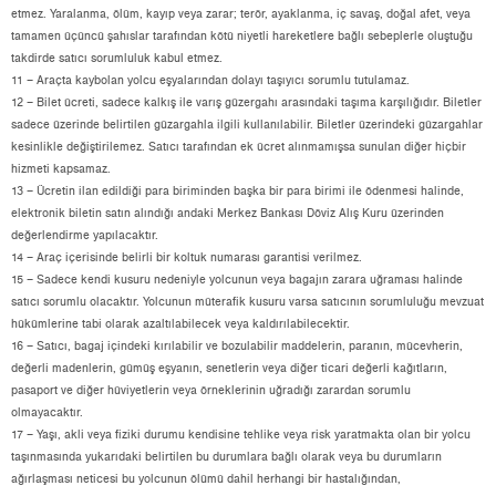
etmez. Yaralanma, ölüm, kayıp veya zarar; terör, ayaklanma, iç savaş, doğal afet, veya
tamamen üçüncü şahıslar tarafından kötü niyetli hareketlere bağlı sebeplerle oluştuğu
takdirde satıcı sorumluluk kabul etmez.
11 – Araçta kaybolan yolcu eşyalarından dolayı taşıyıcı sorumlu tutulamaz.
12 – Bilet ücreti, sadece kalkış ile varış güzergahı arasındaki taşıma karşılığıdır. Biletler
sadece üzerinde belirtilen güzargahla ilgili kullanılabilir. Biletler üzerindeki güzargahlar
kesinlikle değiştirilemez. Satıcı tarafından ek ücret alınmamışsa sunulan diğer hiçbir
hizmeti kapsamaz.
13 – Ücretin ilan edildiği para biriminden başka bir para birimi ile ödenmesi halinde,
elektronik biletin satın alındığı andaki Merkez Bankası Döviz Alış Kuru üzerinden
değerlendirme yapılacaktır.
14 – Araç içerisinde belirli bir koltuk numarası garantisi verilmez.
15 – Sadece kendi kusuru nedeniyle yolcunun veya bagajın zarara uğraması halinde
satıcı sorumlu olacaktır. Yolcunun müterafik kusuru varsa satıcının sorumluluğu mevzuat
hükümlerine tabi olarak azaltılabilecek veya kaldırılabilecektir.
16 – Satıcı, bagaj içindeki kırılabilir ve bozulabilir maddelerin, paranın, mücevherin,
değerli madenlerin, gümüş eşyanın, senetlerin veya diğer ticari değerli kağıtların,
pasaport ve diğer hüviyetlerin veya örneklerinin uğradığı zarardan sorumlu
olmayacaktır.
17 – Yaşı, akli veya fiziki durumu kendisine tehlike veya risk yaratmakta olan bir yolcu
taşınmasında yukarıdaki belirtilen bu durumlara bağlı olarak veya bu durumların
ağırlaşması neticesi bu yolcunun ölümü dahil herhangi bir hastalığından,