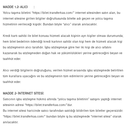
MADDE 1.2- ALICI :
Yolcu taşıma biletini “
https://bilet.transferkas.com/
” internet sitesinden satın alan, bu
internet sitesine girilen bilgiler doğrultusunda bilette adı geçen ve yolcu taşıma
hizmetinin verileceği kişidir. Bundan böyle “alıcı” olarak anılacaktır.
Kredi kartı sahibi ile bilet konusu hizmeti alacak kişinin ayrı kişiler olması durumunda;
hem bilet bedelinin ödendiği kredi kartının sahibi olan kişi hem de hizmeti alacak kişi
bu sözleşmenin alıcı tarafıdır. İşbu sözleşmeye göre her iki kişi de alıcı sıfatını
kazanarak bu sözleşmeden doğan hak ve yükümlülükleri yerine getireceğini beyan ve
taahhüt eder.
Alıcı verdiği bilgilerin doğruluğunu, verilen hizmet sırasında işbu sözleşmede belirtilen
tüm kurallara uyacağını ve bu sözleşmenin tüm edimlerini yerine getireceğini beyan ve
taahhüt eder.
MADDE 2- İNTERNET SİTESİ:
Satıcının işbu sözleşme hükmü altında “yolcu taşıma biletinin” satışını yaptığı internet
sitesinin adresi “
https://bilet.transferkas.com/
”dur.
Bu internet sitesi haricinde satıcı tarafından satıldığı bildirilen tüm biletler geçersizidir.
“
https://bilet.transferkas.com/
” bundan böyle iş bu sözleşmede “internet sitesi” olarak
anılacaktır.