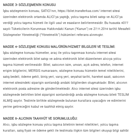
MADDE 3- SÖZLEŞMENİN KONUSU
İşbu sözleşmenin konusu, SATICI’nın,
https://bilet.transferkas.com/
internet sitesi
üzerinden elektronik ortamda ALICI’ya yaptığı, yolcu taşıma bileti satışı ve ALICI’ya
verdiği yolcu taşıma hizmeti ile ilgili usul ve esasların belirlenmesidir. Bu hususta 4077
sayılı Tüketicilerin Korunması Hakkındaki Kanun (“Kanun”) ve 27.11.2014 tarihli Mesafeli
Sözleşmeler Yönetmeliği (“Yönetmelik”) hükümleri referans alınmıştır.
MADDE 4- SÖZLEŞME KONUSU MAL/ÜRÜN/HİZMET BİLGİLERİ VE TESLİMİ:
İşbu sözleşme konusu hizmetler, araç ile yolcu taşınması konulu internet sitesi
üzerinden elektronik bilet satışı ve adına elektronik bilet düzenlenen alıcıya yolcu
taşıma hizmeti verilmesidir. Bilet; satıcının isim, unvan, açık adres, telefon, internet
erişim bilgilerini, MERSIS numarasını, sözleşme konusu hizmetin temel niteliklerini,
satış bedeli, ödeme şekli, biniş yeri, varış yeri, seyahat tarihi, hareket saati, satıcının
internet sitesindeki siparişin sonlandığı andaki bilgilerden oluşmaktadır. Bilet, alıcının
elektronik posta adresine de gönderilmektedir. Alıcı internet sitesi üzerinden işbu
sözleşmede belirtilen bilet siparişini sonlandırdığı anda sözleşme konusu bileti TESLİM
ALMIŞ sayılır. Teslimle birlikte sözleşmede bulunan kurallara uyacağını ve edimlerini
yerine getireceğini kabul ve taahhüt etmiş sayılır.
MADDE 5- ALICININ TAAHHÜT VE SORUMLULUĞU:
Alıcı, işbu sözleşme konusu yolcu taşıma biletinin temel nitelikleri, yolcu taşıma
kuralları, satış fiyatı ve ödeme şekli ile teslimata ilişkin tüm bilgileri okuyup bilgi sahibi