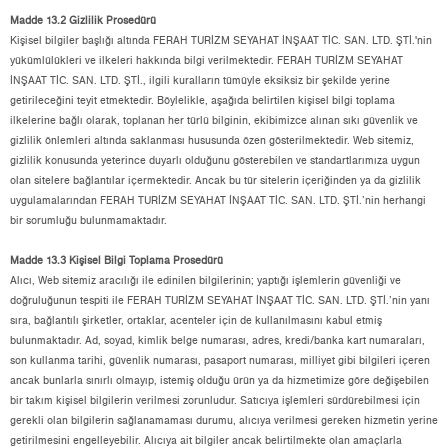
Madde 13.2 Gizlilik Prosedürü
Kişisel bilgiler başlığı altında FERAH TURİZM SEYAHAT İNŞAAT TİC. SAN. LTD. ŞTİ.'nin
yükümlülükleri ve ilkeleri hakkında bilgi verilmektedir. FERAH TURİZM SEYAHAT
İNŞAAT TİC. SAN. LTD. ŞTİ., ilgili kuralların tümüyle eksiksiz bir şekilde yerine
getirileceğini teyit etmektedir. Böylelikle, aşağıda belirtilen kişisel bilgi toplama
ilkelerine bağlı olarak, toplanan her türlü bilginin, ekibimizce alınan sıkı güvenlik ve
gizlilik önlemleri altında saklanması hususunda özen gösterilmektedir. Web sitemiz,
gizlilik konusunda yeterince duyarlı olduğunu gösterebilen ve standartlarımıza uygun
olan sitelere bağlantılar içermektedir. Ancak bu tür sitelerin içeriğinden ya da gizlilik
uygulamalarından FERAH TURİZM SEYAHAT İNŞAAT TİC. SAN. LTD. ŞTİ.’nin herhangi
bir sorumluğu bulunmamaktadır.
Madde 13.3 Kişisel Bilgi Toplama Prosedürü
Alıcı, Web sitemiz aracılığı ile edinilen bilgilerinin; yaptığı işlemlerin güvenliği ve
doğruluğunun tespiti ile FERAH TURİZM SEYAHAT İNŞAAT TİC. SAN. LTD. ŞTİ.’nin yanı
sıra, bağlantılı şirketler, ortaklar, acenteler için de kullanılmasını kabul etmiş
bulunmaktadır. Ad, soyad, kimlik belge numarası, adres, kredi/banka kart numaraları,
son kullanma tarihi, güvenlik numarası, pasaport numarası, milliyet gibi bilgileri içeren
ancak bunlarla sınırlı olmayıp, istemiş olduğu ürün ya da hizmetimize göre değişebilen
bir takım kişisel bilgilerin verilmesi zorunludur. Satıcıya işlemleri sürdürebilmesi için
gerekli olan bilgilerin sağlanamaması durumu, alıcıya verilmesi gereken hizmetin yerine
getirilmesini engelleyebilir. Alıcıya ait bilgiler ancak belirtilmekte olan amaçlarla