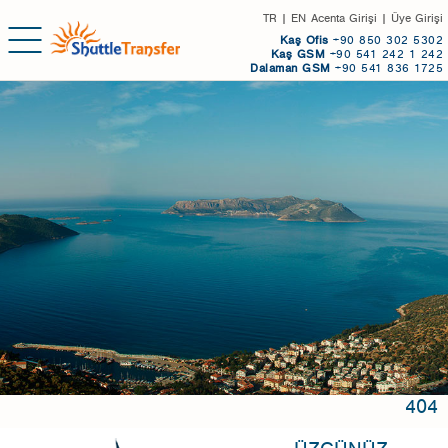
TR
|
EN
Acenta Girişi
|
Üye Girişi
Kaş
Ofis
+90 850 302 5302
Kaş GSM
+90 541 242 1 242
Dalaman GSM
+90 541 836 1725
404