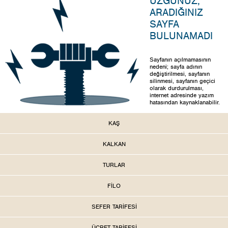
ÜZGÜNÜZ,
ARADIĞINIZ
SAYFA
BULUNAMADI
Sayfanın açılmamasının
nedeni; sayfa adının
değiştirilmesi, sayfanın
silinmesi, sayfanın geçici
olarak durdurulması,
internet adresinde yazım
hatasından kaynaklanabilir.
KAŞ
KALKAN
TURLAR
FİLO
SEFER TARİFESİ
ÜCRET TARİFESİ