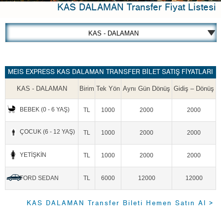
KAS DALAMAN Transfer Fiyat Listesi
MEIS EXPRESS KAS DALAMAN TRANSFER BİLET SATIŞ FİYATLARI
KAS - DALAMAN
Birim
Tek Yön
Aynı Gün Dönüş
Gidiş – Dönüş
BEBEK
(0 - 6 YAŞ)
TL
1000
2000
2000
ÇOCUK
(6 - 12 YAŞ)
TL
1000
2000
2000
YETİŞKİN
TL
1000
2000
2000
FORD SEDAN
TL
6000
12000
12000
KAS DALAMAN Transfer Bileti Hemen Satın Al >