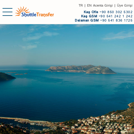
TR
|
EN
Acenta Girişi
|
Üye Girişi
Kaş
Ofis
+90 850 302 5302
Kaş GSM
+90 541 242 1 242
Dalaman GSM
+90 541 836 1725