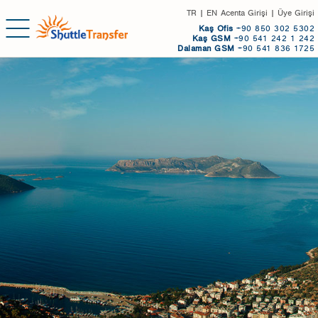
TR
|
EN
Acenta Girişi
|
Üye Girişi
Kaş
Ofis
+90 850 302 5302
Kaş GSM
+90 541 242 1 242
Dalaman GSM
+90 541 836 1725