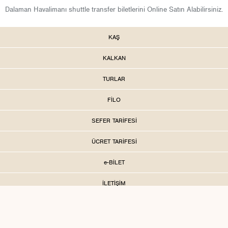
Dalaman Havalimanı shuttle transfer biletlerini Online Satın Alabilirsiniz.
KAŞ
KALKAN
TURLAR
FİLO
SEFER TARİFESİ
ÜCRET TARİFESİ
e-BİLET
İLETİŞİM