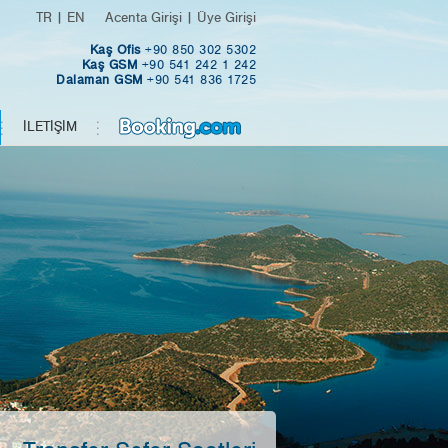
TR
|
EN
Acenta Girişi
|
Üye Girişi
Kaş
Ofis
+90 850 302 5302
Kaş GSM
+90 541 242 1 242
Dalaman GSM
+90 541 836 1725
İLETİŞİM