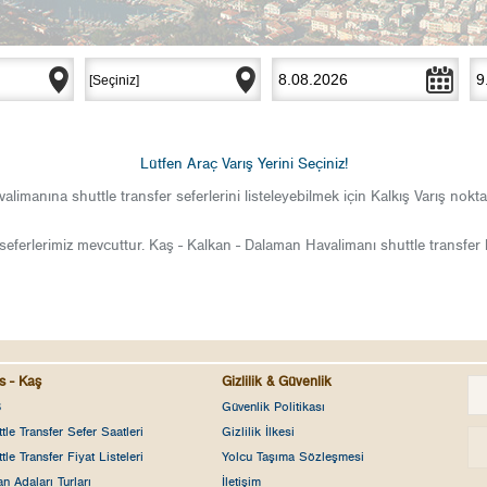
Lütfen Araç Varış Yerini Seçiniz!
limanına shuttle transfer seferlerini listeleyebilmek için Kalkış Varış noktası
seferlerimiz mevcuttur. Kaş - Kalkan - Dalaman Havalimanı shuttle transfer bil
s - Kaş
Gizlilik & Güvenlik
Ş
Güvenlik Politikası
tle Transfer Sefer Saatleri
Gizlilik İlkesi
tle Transfer Fiyat Listeleri
Yolcu Taşıma Sözleşmesi
n Adaları Turları
İletişim